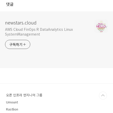
댓글
newstars.cloud
AWS Cloud FinOps R DataAnalytics Linux
SystemManagement
구독하기
오픈 인프라 엔지니어 그룹
Umount
Rastlion