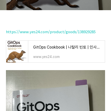
https://www.yes24.com/product/goods/138929285
GitOps Cookbook | 나탈리 빈토 | 인사이트(insight) - 예스24
www.yes24.com