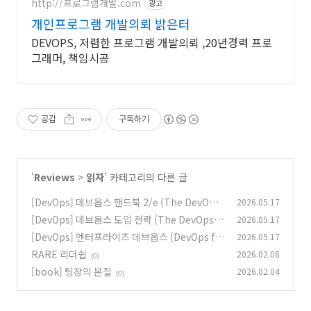
http://프로그램개발.com
광고
개인프로그램 개발의뢰 밝은터
DEVOPS, 저렴한 프로그램 개발의뢰 ,20년경력 프로
그래머, 책임시공
공감
구독하기
'
Reviews
>
읽자
' 카테고리의 다른 글
[DevOps] 데브옵스 핸드북 2/e (The DevOps
2026.05.17
Handbook)
[DevOps] 데브옵스 도입 전략 (The DevOps A
2026.05.17
(0)
doption Playbook)
[DevOps] 엔터프라이즈 데브옵스 (DevOps fo
2026.05.17
(0)
r the Modern Enterprise)
RARE 리더쉽
2026.02.08
(0)
(0)
[book] 팀장의 본질
2026.02.04
(0)