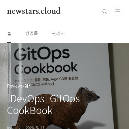
본문 바로가기
newstars.cloud
홈
방명록
관리자
Reviews/읽자
[DevOps] GitOps
CookBook
by Jany
2026. 5. 17.