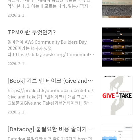
종 면허갱신: 전국면허시험장 또는 경찰서 교통
약해 본다. 1. 아는데 모르는 나라, 일본가깝지만
민원실 ※ 강남경찰서는 적성검사, 면허갱신 업
의외로 잘 모르는 일본의 사회와 문화, 사람들의
www.safedriving.or.kr- 준비물 : 운전면허증,
2026. 2. 1.
생각을 차분하게 풀어낸 에세이.뉴스나 여행으로
6개월 이내 촬영한 컬러 사진 (규격
는 보이지 않던 일본의 속사정을 일상 사례 중심
3.5cm*4.5cm) 2매- 적성검사 신청서(면허시험
으로 설명해준다.‘일본을 안다’고 생각했던 고정
TPM이란 무엇인가?
장, ..
관념을 슬쩍 깨주는 책.가볍게 읽히지만 생각거
얼마전에 AWS Community Builders Day
리는 꽤 남는다.택시는 왜 문을 열어줄까, 쓰레기
2026이라는 행사가 있었
가 없이 왜 깨끗한가 등에 대한 이야기들이 재밌
다.https://cbday.awskr.org/ Community
었다.2. 일본 맛집 산책고독한 미식가의 작가
Builders Day 2026커뮤니티 빌더들이 여는 축
인 다나구치 지로가 삽화를 그려서 알게된 책.일
2026. 2. 1.
제 — 실전 세션, 네트워킹, 성장 노하우를 함께
본 곳곳의 소박한 식당과 동네 맛집을 천천히 걸
나누는 하루.cbday.awskr.orgAWS 커뮤니티
으며 소개하는 미식 산책 에세이.유명 맛집 리스
전문가들과 함께 만드는 AWS 컨퍼런스로, AWS
[Book] 기브 앤 테이크 (Give and Take) Adam Grant
트라기보다, ‘현지 사람들이 진짜로 가는 집’의 분
Community Builder와 AWS Hero들이 각자
위기와 이..
https://product.kyobobook.co.kr/detail/S000000970639
의 전문 분야에서 쌓아온 경험과 인사이트를 나
Give and Take(기브앤테이크) | 애덤 그랜트 -
누고, AWS 생태계에서의 다양한 활용 사례와 경
교보문고Give and Take(기브앤테이크) | 양보
험을 공유하는 행사입니다.여러 스케줄 중에
와 배려는 어떻게 성과로 이어지는가?주는 사람
TPM에 대한 관심이 있어서 참석하게 됐다.다음
2026. 2. 1.
이 성공한다『Give and Take(기브앤테이
은 요약한 내용이다.TPM에 대해 알면 좋은 것일
크)』. 와튼스쿨 역대 최연소 종신교수이자 3년
하는 방식에 대한 정의 필요성 예) AI와 일하는 방
연속 최우수강의평가상에 빛
[Datadog] 불필요한 비용 줄이기 - Host 편
식은 누가 정..
product.kyobobook.co.kr AWS 커뮤니티 빌
Datadog 불필요한 비용 줄이기 2편인 host 편