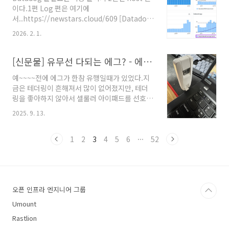
더 행사에서 들었던 내용중에 기버(Giver), 테이
이다.1편 Log 편은 여기에
커(Taker)라는 내용이 나와서 추천받은 도서이
서..https://newstars.cloud/609 [Datadog]
다.읽으면서 머릿속이 꽤 정리가 됐다.“성공하는
불필요한 비용 줄이기 - Log 편Datadog은 클라
사람은 이기적인 사람이 아니라, 잘 베푸는 사람
2026. 2. 1.
우드를 쓴다면 한번쯤 들어봤거나 이미 잘 쓰고
이다.” 나는 평소 조직 내 인간관계, 협업 방식, 그
있는 경우가 많을 것이다.그런데 다 좋으나
리고 성과의 구조에 관심이 많다..
Datadog 비용이 비싸서(사용료, TCO 관점으로
[신문물] 유무선 다되는 에그? - 에듀플레이어 라우터
는 더 저렴할수도 있음) 많이 부담스러워 하는
예~~~~전에 에그가 한참 유행일때가 있었다.지
newstars.cloudDatadog을 사용하다 보면 로
금은 테더링이 흔해져서 많이 없어졌지만, 테더
그 비용 다음으로 체감되는 항목이 있다.바로
링을 좋아하지 않아서 셀룰러 아이패드를 선호하
Host 기반 과금이다.로그는 많이 넣어서 비싸지
며LTE 모뎀이 있는 레노버를 선호한다.물론 주
는 구조라면,Host는 켜놓기만 해도 과금되는 구
2025. 9. 13.
로 맥북을 쓰는데, 맥북엔 도대체 왜 안나오는 건
조라서 더 무섭다.특히 Amazon EC2 Auto
가...평소에도 잡다한 가짓 거리에 관심이 많아
Scaling 환경에서는인스턴스가 늘어날 때마다
서"왓츠인마이백" 같은 콘텐츠를 많이 보는데,우
1
2
3
4
5
6
···
52
Datadog 비용도..
연히 테크유튜버 만송이지 님 채널을 보다가 신
문물을 발견했
다.https://youtu.be/cyDG5pRxv3g?
si=hohGLtyAaT16ovYh&t=642 그래서 바로
오픈 인프라 엔지니어 그룹
구매한 그것! 찾아보면 ELR24 가 있고 ELR24
Pro가 있는데,단순히 USB-A, USB-C 의 문제가
Umount
아니고 프로가 아닌 일반 모델은 윈도우에서만
Rastlion
된다고 하니,태블릿이나 폰, 맥북에서 쓰고 싶으