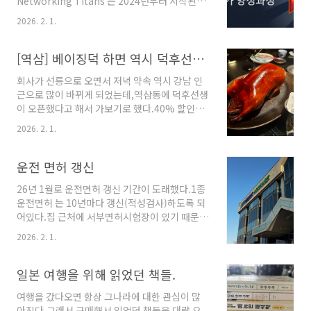
Networking Titans 는 2024년부터 시작된
게 되어있고, ECS 컨테이너, ECS 서비스, TASK
AWS 네트워크 전문가 양성과정이다.IDC/온프
에 순서대로 접속할 수 있게 되어있다.
2026. 2. 1.
렘 기반에서 네트워크 설계, 구축, 관리 및 최적화
등 네트워크 전체 레이어에 걸쳐 경험이 있는 전
문성을 갖춘 엔지니어를 AWS 네트워킹에 효과
[역삼] 베이징덕 하면 역시 덕후선생 강남점
적으로 온보딩할 수 있도록 지원하는 프로그램이
회사가 선릉으로 오면서 저녁 약속 역시 강남 인
다.AWS Networking 전문가 및 각 인더스트리
근으로 많이 바뀌게 되었는데,역삼동에 덕후선생
네트워크 전문가들과 협업 네트워크를 형성하고,
이 오픈했다고 해서 가보기로 했다.40% 할인은
나아가 AWS와 협업을 통해 네트워크 기술 상 제
못참지.포스코 타워 지하에 있었
약사항을 제거하여 클라우드 마이그레이션을 가
2026. 2. 1.
다.https://naver.me/55PeU1z1 네이버지도
속화할 수 있도록 하는 것을 목표로 한다고 한
덕후선생 강남map.naver.com 전반적으로 좀
다.AWS를 수년간 업무로 사용을 해왔지만, 체계
어두운 느낌이고, 일반 중식당 같은 분위기는 아
운전 면허 갱신
적인 공부를 한 것은 이번이 처음인것 같다.10..
니었다. 728번째 오리! 껍질만 발라서 따로 주신
26년 1월로 운전면허 갱신 기간이 도래했다.1종
다.유명한 쯔란갈비좀 시끌시끌했지만, 4명정도
운전면허 는 10년마다 갱신(적성검사)하도록 되
까진 갈만 할듯하다.룸도 있어보이긴 했는데, 예
어있다.집 근처에 서부면허시험장이 있기 때문에
약은 힘들듯...
거기로 예약하고 준비물을 확
2026. 2. 1.
인.https://www.safedriving.or.kr/guide/larGuide011.do?
menuCode=MN-PO-1211 정기적성검사/면허
갱신 | 한국도로교통공단 안전운전 통합민원정기
일본 여행을 위해 읽었던 책들.
적성검사/면허갱신 적성검사 면허갱신 신청장소
여행을 갔다오면 항상 그나라에 대한 관심이 많
- 적성검사(1종 면허, 70세 이상 2종 면허) 및 2
아진다.그래서 구매해서 읽었던 책들을 대략 요