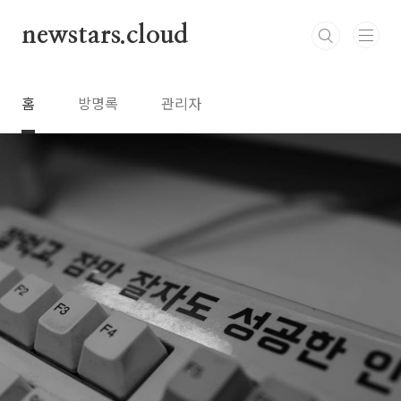
본문 바로가기
newstars.cloud
홈
방명록
관리자