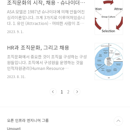
를 통해 더 짧은 시간에 더 많은 일을 처리하는 것
조직문화의 시작, 채용 - 슈나이더의 ASA모델
을 의미한다. 그저 더 열심히, 더 오래 일하라는
ASA 모델은 1987년 슈나이더에 의해 만들어진
것이 아니다. 시간을 자산과 통화의 개념으로 이
심리이론입니다. 크게 3가지로 이루어져있습니
해함으로써 시간을 속이는 것이다. 우선순위와
다. 1. 유인 (Attraction) - 어떠한 사람이 조직
후순위를 철저하게 지키는 방식으로 가장 높은
에 들어가기 위해서는 자신과 비슷한 조직에 끌
가치나 가장 높은 소득을 창출하는 업무에 집중
2023. 9. 1.
림 2. 선별 (Selection) - 조직에서 구성원을 선
하고, 그 외의 일은 위임하거나 연기하는 방식으
발할때 기존의 구성원과 비슷한 사람을 뽑음 3.
로 시간을 속일 수 있다. 개정판 | 레버리지 | 롭
소멸 (Attriition) - 조직에 잘 적응하지 못하는
HR과 조직문화, 그리고 채용
무어, 김유미 저
사람은 떠날 가능성이 높음 다시 말하자면, 창업
조직문화에서 중요한 것이 조직을 구성하는 구성
자 혹은 경영 리더의 가치관 과 구성원의 가치관
원들입니다. 조직에서 구성원을 운영하는 것을
이 비슷할 수록 서로에게 끌리게 되고, 결국 그게
인적자원관리(Human Resource
채용으로 이어지며, 서로의 가치관이 다르면 퇴
Management, HRM)라고 합니다. 회사에서 흔
사를 하게 되는 일련의 과정을 나타냅니다. 이 말
2023. 8. 31.
히 말하는 HR이 바로 그것이죠. 최근에는 HR을
을 정리하면, 조직(구조, 프로세스, 문화)에는 창
피플&컬쳐팀 이라고 부르기도 합니다. HR은 인
업자 혹은 경영 리더의 인격(personality)와
사(HRM)과 성장(HRD)으로 나눠집니다. HR 특
1
2
ASA ..
히, 조직문화에서 하는 업무는 구성원들이 조직
문화에 대한 이해를 높히기 위한 혹은 개선하기
위한 것이 주가 됩니다. 회사의 지향점, 가치, 일
하는 방식을 설정하고 명분화 하는 일 - 컬처덱 설
오픈 인프라 엔지니어 그룹
정, 일하는 방법 설정 등 전사 소통 프로그램 기
획/운영 - 월간 타운홀 미팅, 1 on 1 등 회사가 지
Umount