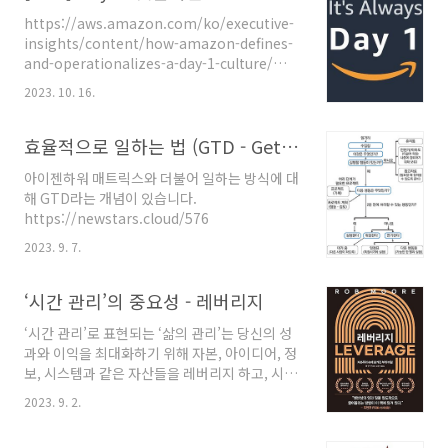
문화의 아이콘으로 자리매김 했습니다. 스타벅스
https://aws.amazon.com/ko/executive-
만의 수평적 조직문화
insights/content/how-amazon-defines-
https://www.casenews.co.kr/news/articleView.html?
and-operationalizes-a-day-1-culture/
idxno=4289 “직원이 1순위 고객은 2순위” 스
Amazon 에는 Day1 이라는 문화가 있는데, 이
타벅스만의 특별한 조직문화 - 사례뉴스 스타벅
2023. 10. 16.
는 '모든 일의 중심에 고객'을 두는 문화이자 운영
스는 지난 1971년 3월 31일 설립됐으며 현재 직
모델입니다. 제프 베조스가 항상 언급하는 말이
원 수가 약 35만 명(2019.12)을 육박했다. 스타
며, Day1 즉 첫날과 같은 마음 가짐을 강조합니
효율적으로 일하는 법 (GTD - Getting Things Done)
벅스는 한국에 지난 1999년 진출..
다. AWS 등의 굿즈에서도 어렵지 않게 볼 수 있
아이젠하워 매트릭스와 더불어 일하는 방식에 대
는 부분이기도 합니다. 매일 새로운 마음가짐으
해 GTD라는 개념이 있습니다.
로 도전한다. 라고 할 수 있으며, 초심을 잃는 둘
https://newstars.cloud/576
째날(Day2)에는 추락한다고 합니다. Day1을 통
해 끊임없는 호기김, 민첩함, 실험적 접근 등을 통
2023. 9. 7.
해 고객을 위한 새로운 것을 만들어낸다는 의미
이기도 하는데, Day2는 ..
‘시간 관리’의 중요성 - 레버리지
‘시간 관리’로 표현되는 ‘삶의 관리’는 당신의 성
과와 이익을 최대화하기 위해 자본, 아이디어, 정
보, 시스템과 같은 자산들을 레버리지 하고, 시간
을 최대한 적게 소진하여 최고의 가치에 최대한
2023. 9. 2.
투자하는 것을 의미한다. 당신은 시간에게 속임
수를 쓸 수 있다. 이것은 아웃소싱이나 레버리지