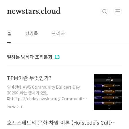
본문 바로가기
newstars.cloud
홈
방명록
관리자
일하는 방식과 조직문화
13
TPM이란 무엇인가?
얼마전에 AWS Community Builders Day
2026이라는 행사가 있었
다.https://cbday.awskr.org/ Community
Builders Day 2026커뮤니티 빌더들이 여는 축
2026. 2. 1.
제 — 실전 세션, 네트워킹, 성장 노하우를 함께
나누는 하루.cbday.awskr.orgAWS 커뮤니티
전문가들과 함께 만드는 AWS 컨퍼런스로, AWS
호프스테드의 문화 차원 이론 (Hofstede’s Cultural Dimensions Theory)
Community Builder와 AWS Hero들이 각자