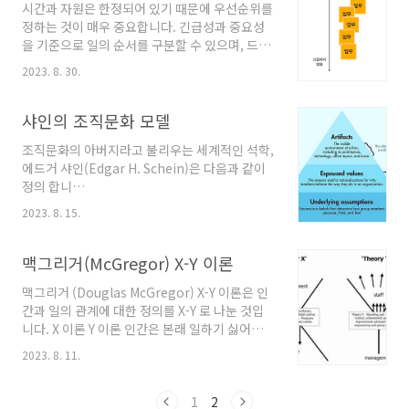
시간과 자원은 한정되어 있기 때문에 우선순위를
반응하며, 위험을 감수 - 업무단위는 프로젝트 목
정하는 것이 매우 중요합니다. 긴급성과 중요성
적에 따라 유연하게 구성됨 장점 : 보유한 지식,
을 기준으로 일의 순서를 구분할 수 있으며, 드와
기술 및 자원을 최적으로 사용할 수 있어 효율적
이스 아이젠하워 미국 34대 대통령은 "긴급한 문
임 (조직의 성장과 발전, 도전의식, 모험성, 창의
2023. 8. 30.
제"와 "중요한 문제"로 정의하였고, "긴급한 것
성, 혁신성 도모) 단점 : 명확하게 정의된 리더쉽
은 중요하지 않고, 중요한 것은 절대 긴급하지 않
의 부재로, 역할과 책임 소홀, 업무 방치, 정형화
다"고 한 대학 총창의 말을 인용하여 연설 하였습
샤인의 조직문화 모델
프로세스 미진으로 루틴한..
니다. 이를 바탕으로 '성공하는 사람들의 7가지
조직문화의 아버지라고 불리우는 세계적인 석학,
습관' 이라는 책을 통해 대중화 되었습니다. 긴급
에드거 샤인(Edgar H. Schein)은 다음과 같이
함 긴급하지 않음 중요함 1사분면 (실행) - 회의
정의 합니
준비 - 제출 자료 - 돌발 상황 2사분면 (스케줄링)
다.“The culture of a group can be defined as the accumulated s
- 인간관계, 가치관 - 자기개발 중요하지 않음 3
2023. 8. 15.
직문화란 한 조직이 외부 환경에 적응하고..
사분면 (위임, 분업) 대신할 수 있는 사람에게 위
임 4사분면 (제거) - 지난 TV보기 일반적으로 업
맥그리거(McGregor) X-Y 이론
무를 함에 있어서 우선순위..
맥그리거 (Douglas McGregor) X-Y 이론은 인
간과 일의 관계에 대한 정의를 X-Y 로 나눈 것입
니다. X 이론 Y 이론 인간은 본래 일하기 싫어함
인간에게 일은 놀이와 같이 자연스러움 목표 달
2023. 8. 11.
성을 위해 감독과 지시로 관리해야함 목표에 동
의하면 자기 통제가 가능함 책임을 피하려하고
지시를 받고자 함 책임을 수용하고 감수하려고
1
2