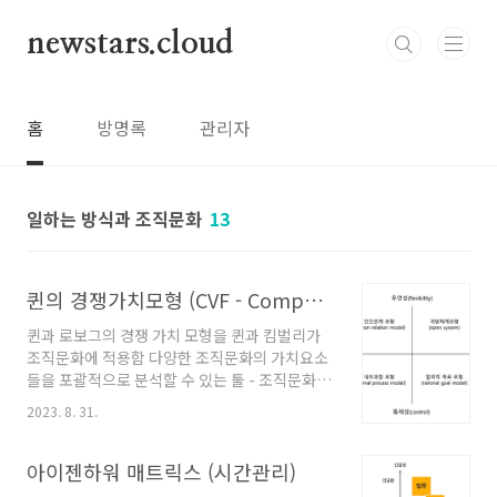
본문 바로가기
newstars.cloud
홈
방명록
관리자
일하는 방식과 조직문화
13
퀸의 경쟁가치모형 (CVF - Competing Value Framework)
퀸과 로보그의 경쟁 가치 모형을 퀸과 킴벌리가
조직문화에 적용함 다양한 조직문화의 가치요소
들을 포괄적으로 분석할 수 있는 툴 - 조직문화의
유형을 구분하기 위한 도구로 사용할 수 있음 조
2023. 8. 31.
직문화 구분의 기준 - 구조의 경직도 (유연 - 통
제) - 조직의 지향성 (내부 - 외부) 유연 - 외부지
향 (개방체계 모형, 혁신지향적) - 상황 변화에 빠
아이젠하워 매트릭스 (시간관리)
르게 적응 - 구성원은 유연하고, 변화에 빠르게