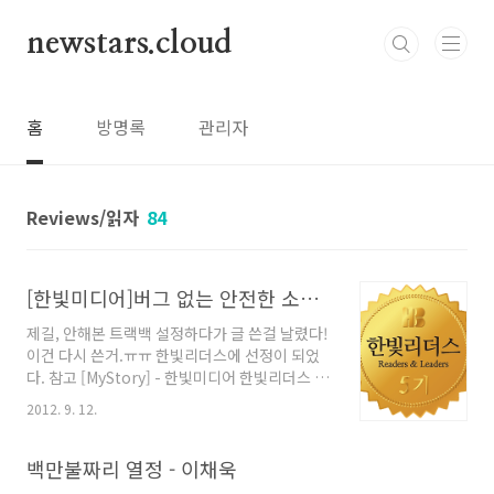
본문 바로가기
newstars.cloud
홈
방명록
관리자
Reviews/읽자
84
[한빛미디어]버그 없는 안전한 소프트웨어를 위한 CERT 자바 프로그래밍
제길, 안해본 트랙백 설정하다가 글 쓴걸 날렸다!
이건 다시 쓴거.ㅠㅠ 한빛리더스에 선정이 되었
다. 참고 [MyStory] - 한빛미디어 한빛리더스 5
기 선정! 이 책은 첫번째 미션인 책이다.받자마자
2012. 9. 12.
눈에 띄는,(심지어 제목보다 더 눈에 띄이는) "당
신의 코딩 습관은 안전하지 않다" 나는 컴퓨터공
학과에 입학해서 C보다 자바를 좋아했었고, 객체
백만불짜리 열정 - 이채욱
지향이 마냥 좋았다.아무튼 그 후로 벌써 10년