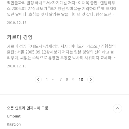
백만불짜리 열정 국내도서>자기계발 저자 : 이채욱 출판 : 랜덤하우
째....그리고 3번째 이직....과연 나는 버그 없는
스 2006.02.27상세보기 "뜨거웠던 첫마음을 기억하라!" 책 표지에
안전한 코딩을 하고 있는가? 에 대해 생각을 해보
있던 말이다. 초심을 잊지 말라는 말을 나타낸 것 같다. 항상 도전을
았다.일정이 바빠서, 급해서 대충 허술하게 코드
좋아하고, 새로운 것을 배우기를 좋아하는 나로서는 "열정"이라는
를 작성하고 있진 않을까? 그런 생각으로 받은 책
2010. 12. 19.
단어에 이끌렸다. 학교 생활을 마치고, 이제 사회생활을 처음 시작
을 펴서 어떤 내용이 있나 목차를 읽었는데,목차
하는 사회 초년생으로의 첫걸음을 내딛는 나에게 딱 어울리는 책이
를 보고 든 생각은 "이 책은 머냐!!" 물론
카르마 경영
라고 생각되었다. GE코리아 회장 출신이자 현재 인천국제공항공사
CERT(Computer Eme..
사장인 이채욱 회장의 경험담을 엮은 책이기에 지방대 출신의 그가
카르마 경영 국내도서>경제경영 저자 : 이나모리 가즈오 / 김형철역
성공을 하기 위한 과정과 그 결실과 노력이 잘 나타나 있는 듯했다.
출판 : 서돌 2005.09.12상세보기 저자는 일본 경영의 신이라고 불
난 이책을 읽으면서 사회 생활을 오래한 선배가 후배를 위한 조언,
리우며, 씨없는 수박으로 유명한 우장춘 박사의 사위이자 교세라 그
충고라고 느껴졌다. 누구나 사회에 첫 걸음을 내딛..
룹을 창업한 경영인이었으나 은퇴후엔 불가에 입문했다. 처음 책 제
2010. 12. 10.
목을 봤을 땐, 경영학에 관한 이야기를 쓴 책으로 알고 딱딱한 내용
이겠구나 싶었다. 그러나 책을 읽으면서, 경영보단 자기 자신의 인
1
···
7
8
9
10
생, 마인드 컨트롤에 관한 내용이었다. 아무래도 저자가 불가에 입
문했기에, 크리스찬인 나로서는 불교에 관한 내용이 쉽게 와닿진 않
았다. 아마 그래서 카르마(업, 업보)이라는 제목도 불교의 교리에서
나온 것이 아닌가 하는 추측도 해보았다. 인간은 누구나 전생에 대
한 업보가 있고 그렇기에 반성을 해야하고 영혼을 닦는..
오픈 인프라 엔지니어 그룹
Umount
Rastlion