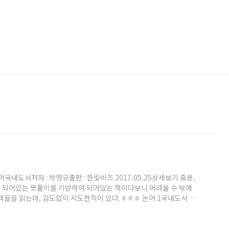
내도서저자 : 박영규출판 : 한빛비즈 2017.05.25상세보기 중용,
 되어있는 뜻풀이를 기반하여 되어있는 책이다보니 어려울 수 밖에
 책들을 읽는데, 겁도없이 시도한적이 있다.ㅎㅎㅎ 논어 1국내도서저
코리아 2009.09.28상세보기 아무튼 미션으로 새로이 시작하면서, 관심
나오는 "君君, 臣臣, 父父, 子子" (군군, 신신, 부부, 자자)가 참 와
, "임금은 임금다워야 하..