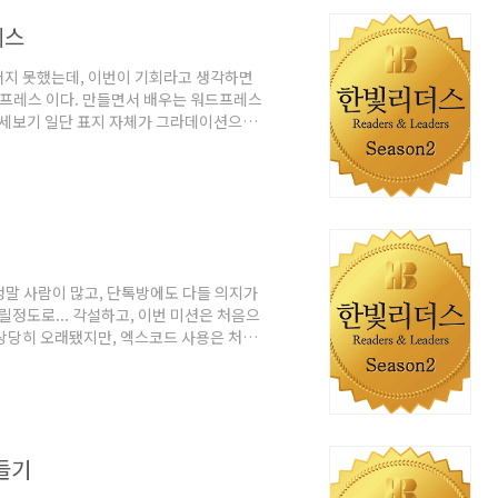
레스
서지 못했는데, 이번이 기회라고 생각하면
드프레스 이다. 만들면서 배우는 워드프레스
10상세보기 일단 표지 자체가 그라데이션으로
하면서 봤을땐 상당히 어울리지 못했던 것
있는 걸 사용하다보니 실제 CSS나 HTML
제해본 이후로 프론트 웹을 다뤄본 적이 없는
사진을 아카이빙 할 목적으로 워드프레스를
정말 사람이 많고, 단톡방에도 다들 의지가
릴정도로... 각설하고, 이번 미션은 처음으
 상당히 오래됐지만, 엑스코드 사용은 처음
 약한 감이 있어서 Object-C는 엄두도
있어서 이기회를 삼아 해보자 라고 시작하게
 한빛미디어 2017.01.02상세보기 오히
울 것이라고 생각하면서 읽기 시작했는데,역시
들기