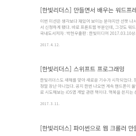
[한빛리더스] 만들면서 배우는 워드프
이번 미션은 생각보다 재밌어 보이는 분야지만 선뜻 나
서 신청하게 됐다. 바로 프론트웹 부분인데, 그것도 워
국내도서저자 : 박현우출판 : 한빛미디어 2017.03.
되어있는데,이게 워드프레스 주제랑 무슨 관계냐고 생각
2017. 4. 12.
같다. 지금도 티스토리 블로그를 쓰고 있지만, 템플릿은 
을 따로 수정해서 사용하진 않는 편이다.- 대학교때 과
듯 하다. 아무튼 최근에 다시 사진을 열심히 찍으면서 
수정해서 사용해 보자. 라는 목적을 가지..
[한빛리더스] 스위프트 프로그래밍
한빛리더스도 새해를 맞아 새로운 기수가 시작되었다. 
정말 장난 아니었다. 공지 한번 나오면 계속 핸드폰이 울
로 시도해보는 iOS앱 개발 관련 책이다. 맥북을 쓴지는
이다. 처음에 시도를 안해본건 아니나, C는 상대적으로 좀
2017. 3. 11.
못내고 있었다. swift는 하도 쉽다쉽다 홍보를 하고 
된것이다. 스위프트 프로그래밍국내도서저자 : 야곰출판 :
려 Object-C 를 경험을 하지 않았기 때문에 보다 쉬
초보자를 위한 입문서로..
[한빛리더스] 파이썬으로 웹 크롤러 만