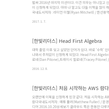
벌써 2016년 마지막 미션이다. 이건 의무는 아니었고 
이 신청하게 되었다. 아마 나 말고도 다들 이책을 많이 
국내도서저자 : 라이언 미첼(Ryan Mitchell) / 한선
워낙 주제가 흥미롭다 보니 책 받은 인증이 상당수가 이
2017. 1. 7.
에 흥미를 가진 분들이 많을 것이라 생각이 된다. 책을 
선 생각했던것보다 두께가 얇았다는 점이다. 실제 페이지
되기 때문에 편한 마음으로 볼수 있었다. 크롤링(Crawlin
은 웹 페이..
[한빛리더스] Head First Algebra
대학 졸업 이후 잊고 살았던 단어가 있다. 바로 '수학' 
나와서 주저없이 신청하게 되었다. Head First Alge
로네(Dan Pilone),트레이시 필로네(Tracey Pilon
2016.11.01상세보기 수학은 크게, 대수학, 해석학, 
2016. 12. 8.
는데,대수학은 일반적으로 숫자(arabia)와 문자를 이
과 악마의 선형대수학 도 포함하고 있다. 대수학(代數學, 
을 만족하는 수학적 구조들의 일반적인 성질을 연구하는 수
[한빛리더스] 처음 시작하는 AWS 람다
오랜만에 이북을 신청하게 된것 같다. 처음 시작하는 AW
람다국내도서저자 : 매튜 풀러(Matthew Fuller) /
디어 2016.10.20상세보기 클라우드 쪽은 한동안 다