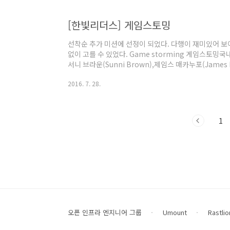
http://www.timestretch.com/article/mandelb
Computer Langu..
[한빛리더스] 게임스토밍
선착순 추가 미션에 선정이 되었다. 다행이 재미있어 
없이 고를 수 있었다. Game storming 게임스토밍국내
서니 브라운(Sunni Brown),제임스 매카누포(James 
미디어 2016.07.01상세보기 이 책은 알고 보니 예전
2016. 7. 28.
는데,한빛미디어에서 다시 출간을 한 책이다. 삽화 등이
없어서 비교할 수는 없으니까 해당 부분은 생략. 게임스
으로, 게이미피케이션 + 브레인스토밍 의 느낌을 주었다. 
션) 소..
1
오픈 인프라 엔지니어 그룹
Umount
Rastlio