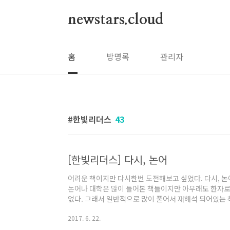
본문 바로가기
newstars.cloud
홈
방명록
관리자
한빛리더스
43
[한빛리더스] 다시, 논어
어려운 책이지만 다시한번 도전해보고 싶었다. 다시, 논어국
논어나 대학은 많이 들어본 책들이지만 아무래도 한자로
없다. 그래서 일반적으로 많이 풀어서 재해석 되어있는
자 : 공자(Confucius) / 최영갑역출판 : 펭귄클래식
2017. 6. 22.
이 가는 책이 있어서 주저없이 신청하게 되었다. 책 초입에 
닿았다. 모든 영역의 기본은 정의로 통한다라고 주장하는데