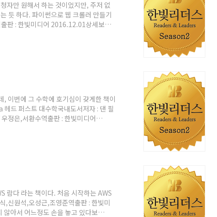
신청자만 원해서 하는 것이었지만, 주저 없
하는 듯 하다. 파이썬으로 웹 크롤러 만들기
용역출판 : 한빛미디어 2016.12.01상세보기
 책이었다. 아마 웹크롤링이라는 주제 자체
처음 받고서 의외라고 생각했던 부분은, 우
 수가 인덱스를 포함해도 300페이지가 안
g) 혹은 스크래핑(scraping) 이라는 것
인데, 이번에 그 수학에 호기심이 갖게한 책이
bra 헤드 퍼스트 대수학국내도서저자 : 댄 필
e) / 우정은,서환수역출판 : 한빛미디어
기하학, 위상수학, 응용수학 등으로 분류가 되
용한 공식등을 푸는 학문? 인데, 추상대수학
독일어,영어: Algebra)은 일련의 공리들
학의 한 분야이다. 이렇게 일련의 ..
S 람다 라는 책이다. 처음 시작하는 AWS
 문경식,신원석,오성근,조영준역출판 : 한빛미
루지 않아서 어느정도 손을 놓고 있다보