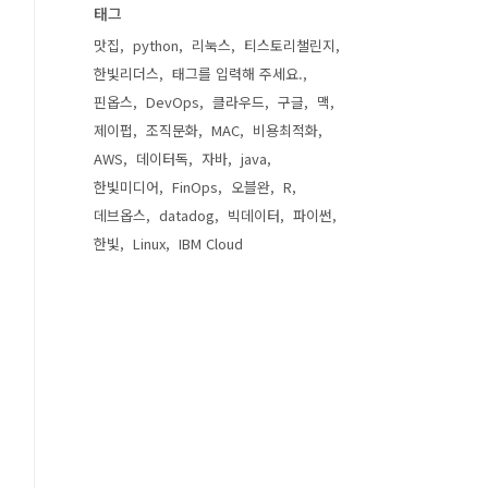
태그
맛집
python
리눅스
티스토리챌린지
한빛리더스
태그를 입력해 주세요.
핀옵스
DevOps
클라우드
구글
맥
제이펍
조직문화
MAC
비용최적화
AWS
데이터독
자바
java
한빛미디어
FinOps
오블완
R
데브옵스
datadog
빅데이터
파이썬
한빛
Linux
IBM Cloud