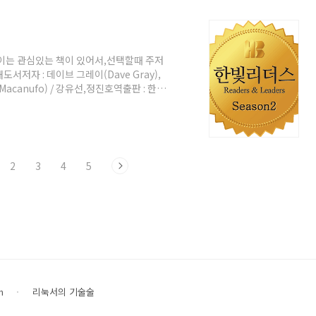
rot_fractal_benchmark The
보이는 관심있는 책이 있어서,선택할때 주저
도서저자 : 데이브 그레이(Dave Gray),
Macanufo) / 강유선,정진호역출판 : 한빛
에 한빛비즈에서 이미 한번 출간을 한 책이었
 추가되었다고 하는데, 이전 초판을 본적이
토밍은 제목만으로 봤을때 게임 + 스토밍
게임화(Gamification, 게이미피케이
2
3
4
5
n
리눅서의 기술술