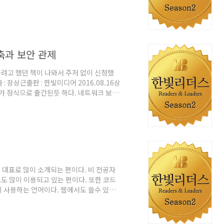
었다. AWS는 많이 아는 것처럼 Amazon
와 스토리지를 위해 S3를 가장 많이 사용하는
ki/%EC%95%84%EB%A7%88%EC%A1%B4_%EC%9B%B9_%EC%84%9C%
축과 보안 관제
려고 했던 책이 나와서 주저 없이 신청했
 장상근출판 : 한빛미디어 2016.08.16상
다가 정식으로 출간된듯 하다. 네트워크 보안
장상근출판 : 한빛미디어 2015.06.26상
중요성과 함께 보안에 대한 이슈도 함께 커지
 업무가 개인이나 기업만의 문제가 아닌 국가
인터넷 대란은 2003년 1월 25일 대한민국
대표로 많이 소개되는 편이다. 비 전공자
도 많이 이용되고 있는 편이다. 또한 코드
 사용하는 언어이다. 웹에서도 쓸수 있고
활용하는 특별한 구조로 인해 코드를 읽기
나 느리다고 정평이 나있는데, 예전 자료지
의 여러 언어들의 성능 비교자료