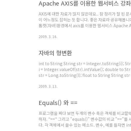
Apache AXIS를 이용한 웹서비스 강좌
AXIS에 대한 자료가 많지 않은데요.. 참 정리가 잘 된
이 어느정도 잡히는 듯 합니다. 좋은 자료라 공유해봅니다. 
톰캣(자바)환경에서 axis를 이용한 웹서비스 Apache Axis is
Access Protocol") submission to W3C.
2009. 3. 16.
용법을 위주로 아주 기초적인 예제를 다룰것이므로 자세한 내용은 
WSD..
자바의 형변환
int to String String str = Integer.toString(i); Stri
i = Integer.valueOf(str).intValue(); double to St
str = Long.toString(l); float to String String str
Double.valueOf(str).doubleValue(); String to lon
2009. 3. 13.
Equals() 와 ==
프로그램을 짜다 보면 두개의 변수 혹은 객체를 비교할
하자. "==" 그리고 "equals()" 변수값의 비교 "=="를 
다. 각 객체에서 쓸수 있는 메소드. 변수, 예를 들자면 int x
두개의 값은 변수 이므로 "equals()" 메소드는 사용을