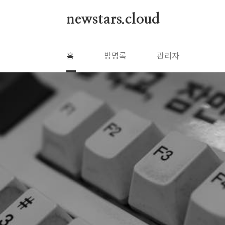
본문 바로가기
newstars.cloud
홈
방명록
관리자