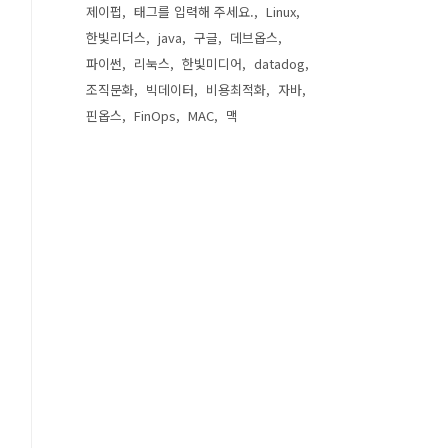
제이펍
태그를 입력해 주세요.
Linux
한빛리더스
java
구글
데브옵스
파이썬
리눅스
한빛미디어
datadog
조직문화
빅데이터
비용최적화
자바
핀옵스
FinOps
MAC
맥