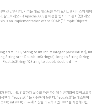
 문서인 것 같습니다. 시키는 대로 테스트를 하다 보니.. 웹서비스의 개념
참고하세요~~) Apache AXIS를 이용한 웹서비스 강좌(팁) 개요 :
 an implementation of the SOAP ("Simple Object!
 아래의 내용은 중요하므로 기본 개념이 분명이 있어야 한다. 본 강좌(팁)은 사
생략한다. SOAP (Simple Object! Access Protocol)
ng str = "" + i; String to int int i = Integer.parseInt(str); int
ring String str = Double.toString(d); long to String String
 = Float.toString(f); String to double double d =
g long l = Long.valueOf..
때가 있다. 나도 간혹가다 실수를 하곤 하는데 이번기회에 알아보도록
사용한다. "equals()" 는 사용하지 못한다. "equals()"는 메소드이
 = 0; int y = 0; 이 두개의 값을 비교하려면 "==" 를 사용해야한다.
 못한다. 쉽다. 그럼 객체를 비교해보자. 객체 비교에 있어서 "==" 와