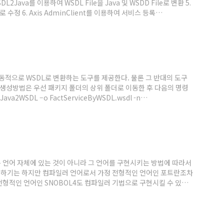
 WSDL2Java를 이용하여 WSDL File을 Java 및 WSDD File로 변환 5.
s로 수정 6. Axis AdminClient를 이용하여 서비스 등록
서 자동적으로 WSDL로 변환하는 도구를 제공한다. 물론 그 반대의 도구
다. 생성방법은 우선 패키지 폴더의 상위 폴더로 이동한 후 다음의 명령
Java2WSDL –o FactServiceByWSDL.wsdl -n
0/axis/services/FactServiceByWSDL
eByWSDLIF 위의 문장을 한 줄로 차례대로 입력한다. 위에서 각각의 옵션을 살
은 언어 자체에 있는 것이 아니라 그 언어를 구현시키는 방법에 따라서
고려하기는 하지만 컴파일러 언어로서 가정 전형적인 언어인 포트란조차
형적인 언어인 SNOBOL4도 컴파일러 기법으로 구현시킬 수 있다.
파일러는 입력 프로그램의 매 입력된 순서대로 정확하게 한 번씩 처리
문장들을 처리하기 때문에 순환 부분 등은 계속 반복 처리해야 한다.
 입력 자료로 읽어 프로그램(후에 하드웨어 인터프리..