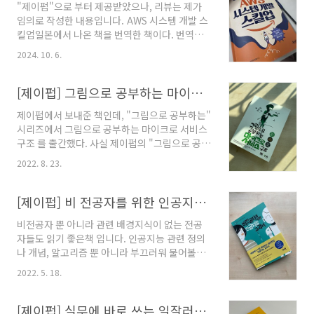
"제이펍"으로 부터 제공받았으나, 리뷰는 제가
비전공자도 이해하기 쉽게 옮기려 노력했습니
임의로 작성한 내용입니다. AWS 시스템 개발 스
다.https://www.yes24.com/Product/Goods/134794414 비
킬업일본에서 나온 책을 번역한 책이다. 번역은
전공자를 위한 AWS - 예스24초보자를 위한 친절
믿을 수 있는 김모세님.읽으면서 인상 깊었던 몇
한 AWS 가이드 수백만 개의 기업이 문서를 공유
2024. 10. 6.
가지를 공유해본다."전문 분야별로 팀을 나누면
하고, 비즈니스 애플리케이션을 실행하고, 중요
커뮤니케이션이 과제가 된다."아마 대부분의 회
한 데이터를 ..
사가 이렇게 구성되어 있지 않을까? 하나의 팀에
[제이펍] 그림으로 공부하는 마이크로 서비스 구조
프론트/백엔드/인프라/네트워크/DB 등을 다 구
제이펍에서 보내준 책인데, "그림으로 공부하는"
성하려면 인력이 많이 필요하게 된다. 그러면 초
시리즈에서 그림으로 공부하는 마이크로 서비스
기 개발하는 회사보다는 운영하는 곳에서 어울리
구조 를 출간했다. 사실 제이펍의 "그림으로 공부
지 않을까? 그런 부분에 대한 부분도 얘기가 나왔
하는" 시리즈의 다른 책들도, 이미 충분히 좋은
으면 더 좋았을 것 같지만, 충분히 중요한 부분이
2022. 8. 23.
책이었기에 기대하게 됐다. 모놀리식 의 기반의
라서 공감됐다. AWS 에서 가장 어려운 개념중에
SI 형태로 운영하는 곳들이 최근에는 MSA 형태
하나가 “계정” 이라고 생각되는데, 유저 IAM도
로 전환하는 곳들이 많은데, 개념이나 내용을 아
[제이펍] 비 전공자를 위한 인공지능 교과서
계정이고, AWS Account도 계정이라고 부르기..
에 모르고 읽어도 쉽게 읽을 수 있도록 구성되어
비전공자 뿐 아니라 관련 배경지식이 없는 전공
있다. MSA를 하고자 한다면 반드시 알아야할, 클
자들도 읽기 좋은책 입니다. 인공지능 관련 정의
라우드, 컨테이너, 배포(CI/CD)에 대해서도 가볍
나 개념, 알고리즘 뿐 아니라 부끄러워 물어볼수
게 읽을 수 있도록 되어있다.
없었던 질문들 까지도 다루고 있습니다. 그렇다
http://www.yes24.com/Product/Goods/111090165
2022. 5. 18.
고 너무 가볍게 쓰여있지도 않고 자율성이라던지
그림으로 공부하는 마이크로서비스 구조 -
ISLVRC와 같은 주제도 다루고 있습니다. 재미삼
YES24 디지털 전환(DX) 실현을 위한 기초 기술
아 쉽게 훑어볼수 있어서 추천합니다.
[제이펍] 실무에 바로 쓰는 일잘러의 보고서 작성법 - 공돌이의 필수 도서
‘마이크로서비스’의 핵심을 ..