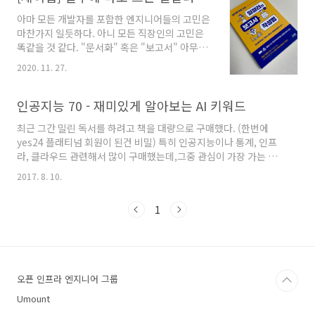
아마 모든 개발자를 포함한 엔지니어들의 고민은
마찬가지 일듯하다. 아니 모든 직장인의 고민은
똑같을 것 같다. "문서화" 혹은 "보고서" 아무래
도 회사를 다니다보면, 내 상사에게 혹은 동료에
2020. 11. 27.
게, 다른 회사의 사람에게, 고객사에게, 여러 가지
종류의 문서를 보내게 된다. 그런데 일반적으로
특히 "이과" 것들은 글과 친하지 않고, 글쓰는 것
인공지능 70 - 재미있게 알아보는 AI 키워드
을 무서워하기 마련이다. 그래서 개발자의 글쓰
최근 그간 밀린 독서를 하려고 책을 대량으로 구매했다. (한번에
기 라던지, 여러가지 책들을 보게 되는데, 재미있
yes24 플래티넘 회원이 된건 비밀) 특히 인공지능이나 통계, 인프
는 주제의 책이 있어서 서평단을 신청했다. "실무
라, 클라우드 관련해서 많이 구매했는데,그중 관심이 가장 가는 책
에 바로 쓰는 일잘러의 보고서 작성법"
이라서 빠르게 읽기 시작했다. 제이펍에서 나온 '인공지능 70'이라
www.kyobobook.co.kr/product/detailViewKor.laf?
2017. 8. 10.
는 책인데, 부제로 '재미있게 알아보는 AI 키워드' 라고 달려 있다.
ejkGb=KOR&mallGb=KOR&barcode=9791190665629&orderClic
인공지능 70국내도서저자 : 미야케 요이치로(三宅 陽一郞),모리카
..
1
와 유키히토(森川 幸人) / 김완섭역출판 : 제이펍 2017.07.24상세
보기 일본 책을 번역한 책인데, 가볍게 보기 좋은 책이다. 아무래도
특정 도메인의 지식은 관련 키워드들의 이해 부터 시작한다고 생각
하는 편인데,그렇기 때문에 인공지능과 관련된 키워드들을 알게 되
면 그나마 모호했던 것들이 일부라도 머리속에 들..
오픈 인프라 엔지니어 그룹
Umount