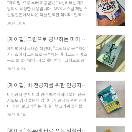
"제이펍"으로 부터 제공받았으나, 리뷰는 제가
비전공자도 이해하기 쉽게 옮기려 노력했습니
임의로 작성한 내용입니다. AWS 시스템 개발 스
다.https://www.yes24.com/Product/Goods/134794414 비
킬업일본에서 나온 책을 번역한 책이다. 번역은
전공자를 위한 AWS - 예스24초보자를 위한 친절
믿을 수 있는 김모세님.읽으면서 인상 깊었던 몇
한 AWS 가이드 수백만 개의 기업이 문서를 공유
2024. 10. 6.
가지를 공유해본다."전문 분야별로 팀을 나누면
하고, 비즈니스 애플리케이션을 실행하고, 중요
커뮤니케이션이 과제가 된다."아마 대부분의 회
한 데이터를 ..
사가 이렇게 구성되어 있지 않을까? 하나의 팀에
[제이펍] 그림으로 공부하는 마이크로 서비스 구조
프론트/백엔드/인프라/네트워크/DB 등을 다 구
제이펍에서 보내준 책인데, "그림으로 공부하는"
성하려면 인력이 많이 필요하게 된다. 그러면 초
시리즈에서 그림으로 공부하는 마이크로 서비스
기 개발하는 회사보다는 운영하는 곳에서 어울리
구조 를 출간했다. 사실 제이펍의 "그림으로 공부
지 않을까? 그런 부분에 대한 부분도 얘기가 나왔
하는" 시리즈의 다른 책들도, 이미 충분히 좋은
으면 더 좋았을 것 같지만, 충분히 중요한 부분이
2022. 8. 23.
책이었기에 기대하게 됐다. 모놀리식 의 기반의
라서 공감됐다. AWS 에서 가장 어려운 개념중에
SI 형태로 운영하는 곳들이 최근에는 MSA 형태
하나가 “계정” 이라고 생각되는데, 유저 IAM도
로 전환하는 곳들이 많은데, 개념이나 내용을 아
[제이펍] 비 전공자를 위한 인공지능 교과서
계정이고, AWS Account도 계정이라고 부르기..
에 모르고 읽어도 쉽게 읽을 수 있도록 구성되어
비전공자 뿐 아니라 관련 배경지식이 없는 전공
있다. MSA를 하고자 한다면 반드시 알아야할, 클
자들도 읽기 좋은책 입니다. 인공지능 관련 정의
라우드, 컨테이너, 배포(CI/CD)에 대해서도 가볍
나 개념, 알고리즘 뿐 아니라 부끄러워 물어볼수
게 읽을 수 있도록 되어있다.
없었던 질문들 까지도 다루고 있습니다. 그렇다
http://www.yes24.com/Product/Goods/111090165
2022. 5. 18.
고 너무 가볍게 쓰여있지도 않고 자율성이라던지
그림으로 공부하는 마이크로서비스 구조 -
ISLVRC와 같은 주제도 다루고 있습니다. 재미삼
YES24 디지털 전환(DX) 실현을 위한 기초 기술
아 쉽게 훑어볼수 있어서 추천합니다.
[제이펍] 실무에 바로 쓰는 일잘러의 보고서 작성법 - 공돌이의 필수 도서
‘마이크로서비스’의 핵심을 ..