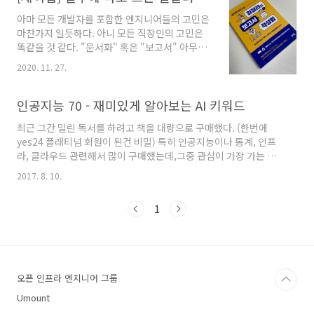
아마 모든 개발자를 포함한 엔지니어들의 고민은
마찬가지 일듯하다. 아니 모든 직장인의 고민은
똑같을 것 같다. "문서화" 혹은 "보고서" 아무래
도 회사를 다니다보면, 내 상사에게 혹은 동료에
2020. 11. 27.
게, 다른 회사의 사람에게, 고객사에게, 여러 가지
종류의 문서를 보내게 된다. 그런데 일반적으로
특히 "이과" 것들은 글과 친하지 않고, 글쓰는 것
인공지능 70 - 재미있게 알아보는 AI 키워드
을 무서워하기 마련이다. 그래서 개발자의 글쓰
최근 그간 밀린 독서를 하려고 책을 대량으로 구매했다. (한번에
기 라던지, 여러가지 책들을 보게 되는데, 재미있
yes24 플래티넘 회원이 된건 비밀) 특히 인공지능이나 통계, 인프
는 주제의 책이 있어서 서평단을 신청했다. "실무
라, 클라우드 관련해서 많이 구매했는데,그중 관심이 가장 가는 책
에 바로 쓰는 일잘러의 보고서 작성법"
이라서 빠르게 읽기 시작했다. 제이펍에서 나온 '인공지능 70'이라
www.kyobobook.co.kr/product/detailViewKor.laf?
2017. 8. 10.
는 책인데, 부제로 '재미있게 알아보는 AI 키워드' 라고 달려 있다.
ejkGb=KOR&mallGb=KOR&barcode=9791190665629&orderClic
인공지능 70국내도서저자 : 미야케 요이치로(三宅 陽一郞),모리카
..
1
와 유키히토(森川 幸人) / 김완섭역출판 : 제이펍 2017.07.24상세
보기 일본 책을 번역한 책인데, 가볍게 보기 좋은 책이다. 아무래도
특정 도메인의 지식은 관련 키워드들의 이해 부터 시작한다고 생각
하는 편인데,그렇기 때문에 인공지능과 관련된 키워드들을 알게 되
면 그나마 모호했던 것들이 일부라도 머리속에 들..
오픈 인프라 엔지니어 그룹
Umount