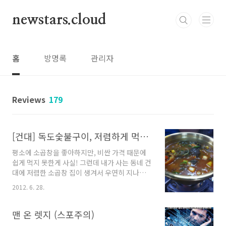
본문 바로가기
newstars.cloud
홈
방명록
관리자
Reviews
179
[건대] 독도숯불구이, 저렴하게 먹을 수 있는 한우 소곱창 구이 (18.1. 폐업한듯)
평소에 소곱창을 좋아하지만, 비싼 가격 때문에
쉽게 먹지 못한게 사실! 그런데 내가 사는 동네 건
대에 저렴한 소곱창 집이 생겨서 우연히 지나가
다가 들렀는데 생각보다 괜찮음!! 정보 공유차원
2012. 6. 28.
에서 포스팅을 하지만 먹느라 정신 없어서.ㅎㅎ
ㅎㅎㅎ 위치는 바로 여기 건대 입구 5번 출구에서
걸어서 대략 5~10분 백제웨딩홀 옆으로 뚝섬 유
맨 온 렛지 (스포주의)
원지 가다 보면 있음 이거슨 바로 메뉴판 가격을