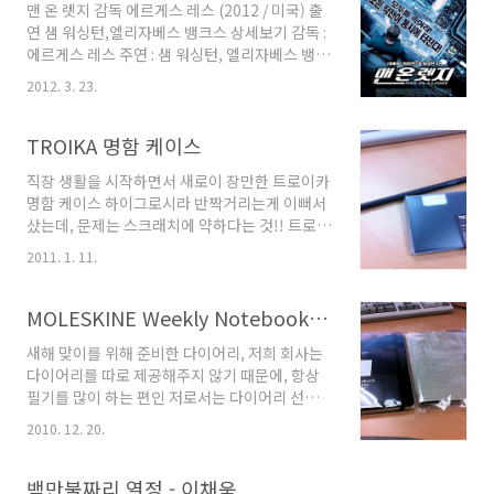
맨 온 렛지 감독 에르게스 레스 (2012 / 미국) 출
보면 참 착하다. 얼마전에 갔더니 12천으로 가격
연 샘 워싱턴,엘리자베스 뱅크스 상세보기 감독 :
이 올랐더라구요! (2012년 12월 21일) 참고하시
에르게스 레스 주연 : 샘 워싱턴, 엘리자베스 뱅크
고 가세요!! 이건 서비스로 나오는 선지해장국.
스, 제이미 벨, 제네시스 로드리게즈, 에드 해리스
이모님이 선지 엄청 리필해주셨음요.ㅎㅎ 요거슨
2012. 3. 23.
등급 : 15세 관람가 친구가 영화 관람권이 생겨서
밑반찬 개인적으로 부추가 맛있네 이제 나온 메
영화 보여준다고 가까이 집 근처에서 만나서 보
인 메뉴!! 소곱창 과 대창, 그리고 서비스로 나온
게 된 영화. 원래 이 영화를 보려고 한 것은 아니
TROIKA 명함 케이스
간. 다른 곳은 염통을 주던데, 여긴 간..
지만, 그 시간에 영화가 이것 밖에 없길래 보게 됐
직장 생활을 시작하면서 새로이 장만한 트로이카
다.ㅎㅎ 영화 본지는 한참 됐는데, 이제서야 쓰는
명함 케이스 하이그로시라 반짝거리는게 이뻐서
구나 ㅡㅡ [맨 온 렛지]는 뉴욕 한복판 록펠러 센
샀는데, 문제는 스크래치에 약하다는 것!! 트로이
터 근처의 호텔에서 일어나는 이야기이다. 어느
카에서 연필도 하나 주었다. 재밌는 것은 오른쪽
남자가 호텔에 체크인 하고 아침부터 거한 만찬
2011. 1. 11.
위에 화살표를 보면 > 가 있는데 > 은 주는 명함
을 시키고 다 먹은 후, 자신의 지문을 모두 지우고
(내꺼) 으로 구분 되어 있다.
호텔 창문 밖 난간으로 나가서 자살 소동을 일으
MOLESKINE Weekly Notebook Diary Planner
킨다. 실제로 자살을..
새해 맞이를 위해 준비한 다이어리, 저희 회사는
다이어리를 따로 제공해주지 않기 때문에, 항상
필기를 많이 하는 편인 저로서는 다이어리 선택
도 가장 큰 고민중에 하나입니다. 일정 관리에 편
2010. 12. 20.
해야하고, 필기할 수 있는 공간도 있어야하고, 가
지고 다니기 편해야 하는 것이지요. 작년까진 프
랭클린 플래너를 사용하다가 지인의 추천을 받고
백만불짜리 열정 - 이채욱