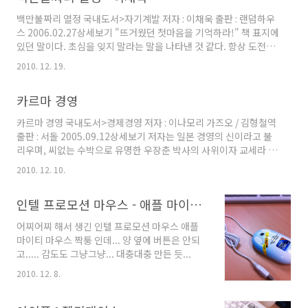
새롭게 구매해본 몰스킨 위클리 노트북 다이어리
백만불짜리 열정 국내도서>자기계발 저자 : 이채욱 출판 : 랜덤하우
플래너 입니다. (아 이름 길다....) 하드커버는 가
스 2006.02.27상세보기 "뜨거웠던 첫마음을 기억하라!" 책 표지에
지고 다니기 불편하다고 그래서 소프트커버로 구
있던 말이다. 초심을 잊지 말라는 말을 나타낸 것 같다. 항상 도전을
매를 했습니다. 오른쪽에 있는 것은 처음엔 다이
좋아하고, 새로운 것을 배우기를 좋아하는 나로서는 "열정"이라는
어리 겉 표지인줄 알았으나.... 뜯어보니 필통이
2010. 12. 19.
단어에 이끌렸다. 학교 생활을 마치고, 이제 사회생활을 처음 시작
더군요.ㅎ 다가오는 새해를 준비하는 Jany 였습
하는 사회 초년생으로의 첫걸음을 내딛는 나에게 딱 어울리는 책이
니다.
카르마 경영
라고 생각되었다. GE코리아 회장 출신이자 현재 인천국제공항공사
사장인 이채욱 회장의 경험담을 엮은 책이기에 지방대 출신의 그가
카르마 경영 국내도서>경제경영 저자 : 이나모리 가즈오 / 김형철역
성공을 하기 위한 과정과 그 결실과 노력이 잘 나타나 있는 듯했다.
출판 : 서돌 2005.09.12상세보기 저자는 일본 경영의 신이라고 불
난 이책을 읽으면서 사회 생활을 오래한 선배가 후배를 위한 조언,
리우며, 씨없는 수박으로 유명한 우장춘 박사의 사위이자 교세라 그
충고라고 느껴졌다. 누구나 사회에 첫 걸음을 내딛..
룹을 창업한 경영인이었으나 은퇴후엔 불가에 입문했다. 처음 책 제
2010. 12. 10.
목을 봤을 땐, 경영학에 관한 이야기를 쓴 책으로 알고 딱딱한 내용
이겠구나 싶었다. 그러나 책을 읽으면서, 경영보단 자기 자신의 인
인텔 프로모션 마우스 - 애플 마이티 마우스 짝퉁?
생, 마인드 컨트롤에 관한 내용이었다. 아무래도 저자가 불가에 입
문했기에, 크리스찬인 나로서는 불교에 관한 내용이 쉽게 와닿진 않
어찌어찌 해서 생긴 인텔 프로모션 마우스 애플
았다. 아마 그래서 카르마(업, 업보)이라는 제목도 불교의 교리에서
마이티 마우스 짝퉁 인데... 양 옆에 버튼은 안되
나온 것이 아닌가 하는 추측도 해보았다. 인간은 누구나 전생에 대
고..... 감도도 그냥그냥... 대충대충 만든 듯...
한 업보가 있고 그렇기에 반성을 해야하고 영혼을 닦는..
2010. 12. 8.