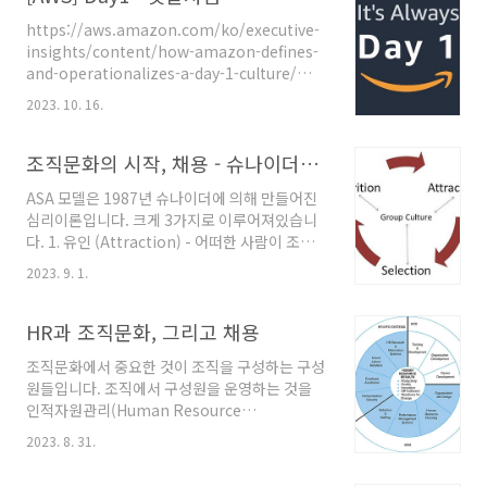
문화의 아이콘으로 자리매김 했습니다. 스타벅스
https://aws.amazon.com/ko/executive-
만의 수평적 조직문화
insights/content/how-amazon-defines-
https://www.casenews.co.kr/news/articleView.html?
and-operationalizes-a-day-1-culture/
idxno=4289 “직원이 1순위 고객은 2순위” 스
Amazon 에는 Day1 이라는 문화가 있는데, 이
타벅스만의 특별한 조직문화 - 사례뉴스 스타벅
2023. 10. 16.
는 '모든 일의 중심에 고객'을 두는 문화이자 운영
스는 지난 1971년 3월 31일 설립됐으며 현재 직
모델입니다. 제프 베조스가 항상 언급하는 말이
원 수가 약 35만 명(2019.12)을 육박했다. 스타
며, Day1 즉 첫날과 같은 마음 가짐을 강조합니
조직문화의 시작, 채용 - 슈나이더의 ASA모델
벅스는 한국에 지난 1999년 진출..
다. AWS 등의 굿즈에서도 어렵지 않게 볼 수 있
ASA 모델은 1987년 슈나이더에 의해 만들어진
는 부분이기도 합니다. 매일 새로운 마음가짐으
심리이론입니다. 크게 3가지로 이루어져있습니
로 도전한다. 라고 할 수 있으며, 초심을 잃는 둘
다. 1. 유인 (Attraction) - 어떠한 사람이 조직
째날(Day2)에는 추락한다고 합니다. Day1을 통
에 들어가기 위해서는 자신과 비슷한 조직에 끌
해 끊임없는 호기김, 민첩함, 실험적 접근 등을 통
2023. 9. 1.
림 2. 선별 (Selection) - 조직에서 구성원을 선
해 고객을 위한 새로운 것을 만들어낸다는 의미
발할때 기존의 구성원과 비슷한 사람을 뽑음 3.
이기도 하는데, Day2는 ..
소멸 (Attriition) - 조직에 잘 적응하지 못하는
HR과 조직문화, 그리고 채용
사람은 떠날 가능성이 높음 다시 말하자면, 창업
조직문화에서 중요한 것이 조직을 구성하는 구성
자 혹은 경영 리더의 가치관 과 구성원의 가치관
원들입니다. 조직에서 구성원을 운영하는 것을
이 비슷할 수록 서로에게 끌리게 되고, 결국 그게
인적자원관리(Human Resource
채용으로 이어지며, 서로의 가치관이 다르면 퇴
Management, HRM)라고 합니다. 회사에서 흔
사를 하게 되는 일련의 과정을 나타냅니다. 이 말
2023. 8. 31.
히 말하는 HR이 바로 그것이죠. 최근에는 HR을
을 정리하면, 조직(구조, 프로세스, 문화)에는 창
피플&컬쳐팀 이라고 부르기도 합니다. HR은 인
업자 혹은 경영 리더의 인격(personality)와