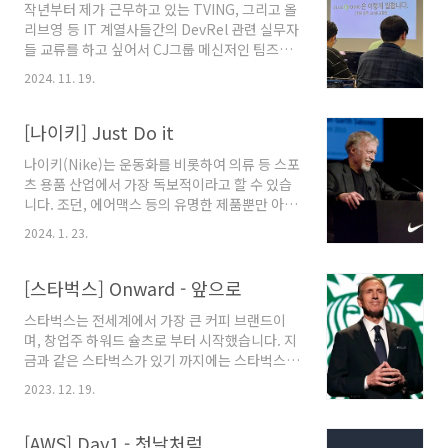
작년부터 제가 근무하고 있는 TVING, 그리고 올
숙도에 초점을 둔다.이 책에서 말하는 리더십의
리브영 등 IT 계열사들간의 DevRel 관련 실무자
핵심은 “상황이 흔들릴수록 더 차분해지는 능
들 교류를 하고 싶어서 CJ그룹 메신저인 팀즈
력”이다.리더가 먼저 안정되면, 팀도 안정된
DevRel 방을 만들어 다양한 이야기들을 하고 있
다.RARE는 네 가지 요소의 약자다.Remain
2024. 11. 19.
었는데요.그 첫번째 "공식" 교류가 바로 어제 있
relational: 관계를 포기하지 않는다Act like
었습니다.👏🏼바로 올리브영 TPM 에서 티빙에
yourself: 역할이 아니라 자기 자신으로 ..
오셨습니다.🙌🏼최근에 입사하신 DevRel 분도
[나이키] Just Do it
오시고,멀리서 사당에서 오신 커머스부문
나이키(Nike)는 운동화를 비롯하여 의류 등 스포
의 DevRel 업무를 하시는 분을 비롯한 애드보케
츠 용품 산업에서 가장 독보적이라고 할 수 있습
이트🥑 분들도 참석해주셨습니다.다년간 현업 애
니다. 조던, 에어맥스 등의 유명한 제품뿐만 아니
자일 코치, 컨설턴트로 근무하신 경험을 바탕으
라 창업자 필 나이트(Phil Knight)의 독특한 성
로,올리브영에 적용한 업무 방식, 그리고 그 업무
2024. 1. 23.
향과 기업 문화도 큰 주목을 받고 있습니다. 이번
방식을 반영한 Jira 활용법에 대한 꿀팁을 주시고
포스팅에서는 나이키의 창업자 필 나이트의 성향
가셨습니다.직무별 업무, 그리고 티빙도 올해부
과 나이키의 독특한 조직문화에 대해 알아보겠습
[스타벅스] Onward - 앞으로
터 적용된 팀/스쿼드 방식에 대한 운영..
니다. 나이키의 시작은 창업자 필 나이트의 놀라
스타벅스는 전세계에서 가장 큰 커피 브랜드이
운 창업 정신으로부터 비롯되었습니다. 나이트는
며, 창업주 하워드 슐츠로 부터 시작했습니다. 지
1964년에 빌링턴(Bill Bowerman) 코치와 함
금과 같은 스타벅스가 있기 까지에는 스타벅스의
께 블루 리본 스포츠(BRS)를 창업하였습니다.
독특한 조직문화를 가지고 있습니다. 단순히 커
그 후, 회사는 나이키로 명을 바꾸게 되었는데, 이
2023. 12. 19.
피를 마시는 곳이 아니라 커피의 문화를 즐기는
는 그리스 신화에서 영감을 받아 ‘닉’이라는 이름
곳으로 만들고자하는 바램 때문에 기존에 있던
을 가진 승리의 여신에서 따왔습니다.
많은 커피 브랜드들과 다르게 스타벅스 커피는
[AWS] Day1 - 첫날처럼
https://www.joongang.c..