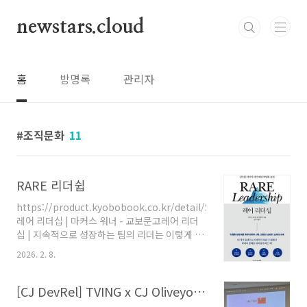
본문 바로가기
newstars.cloud
홈
방명록
관리자
조직문화
11
RARE 리더쉽
https://product.kyobobook.co.kr/detail/S000001949178
레어 리더십 | 마커스 워너 - 교보문고레어 리더
십 | 지속적으로 성장하는 팀의 리더는 이렇게 다
르다 탄탄한 신학, 최첨단 뇌과학, 실제적 사례지
2026. 2. 8.
도자의 문제가 날로 늘어가는 시대에 살고 있다.
겉으로 드러나는 문제들도 있지만
product.kyobobook.co.kr 레어(RARE) 리
[CJ DevRel] TVING x CJ Oliveyoung x CJ Onstyle
더십은 뛰어난 전략이나 카리스마보다 감정적 성