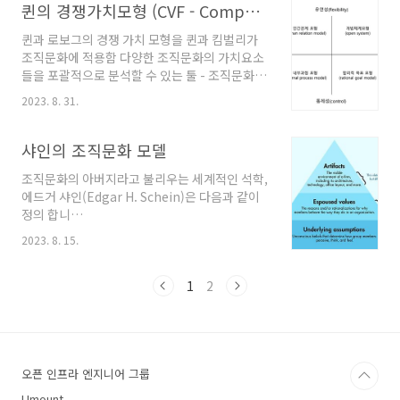
사(HRM)과 성장(HRD)으로 나눠집니다. HR 특
퀸의 경쟁가치모형 (CVF - Competing Value Framework)
ASA ..
히, 조직문화에서 하는 업무는 구성원들이 조직
퀸과 로보그의 경쟁 가치 모형을 퀸과 킴벌리가
문화에 대한 이해를 높히기 위한 혹은 개선하기
조직문화에 적용함 다양한 조직문화의 가치요소
위한 것이 주가 됩니다. 회사의 지향점, 가치, 일
들을 포괄적으로 분석할 수 있는 툴 - 조직문화의
하는 방식을 설정하고 명분화 하는 일 - 컬처덱 설
유형을 구분하기 위한 도구로 사용할 수 있음 조
정, 일하는 방법 설정 등 전사 소통 프로그램 기
2023. 8. 31.
직문화 구분의 기준 - 구조의 경직도 (유연 - 통
획/운영 - 월간 타운홀 미팅, 1 on 1 등 회사가 지
제) - 조직의 지향성 (내부 - 외부) 유연 - 외부지
향하는 특정 문화를 전파하기 위한 제도 - 호칭 제
향 (개방체계 모형, 혁신지향적) - 상황 변화에 빠
샤인의 조직문화 모델
도 개선, 피드백 문화 등 조직문화..
르게 적응 - 구성원은 유연하고, 변화에 빠르게
조직문화의 아버지라고 불리우는 세계적인 석학,
반응하며, 위험을 감수 - 업무단위는 프로젝트 목
에드거 샤인(Edgar H. Schein)은 다음과 같이
적에 따라 유연하게 구성됨 장점 : 보유한 지식,
정의 합니
기술 및 자원을 최적으로 사용할 수 있어 효율적
다.“The culture of a group can be defined as the accumulated s
임 (조직의 성장과 발전, 도전의식, 모험성, 창의
2023. 8. 15.
직문화란 한 조직이 외부 환경에 적응하고..
성, 혁신성 도모) 단점 : 명확하게 정의된 리더쉽
의 부재로, 역할과 책임 소홀, 업무 방치, 정형화
1
2
프로세스 미진으로 루틴한..
오픈 인프라 엔지니어 그룹
Umount