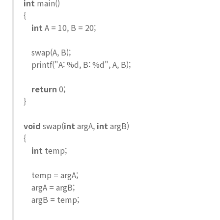
int
main()
{
int
A = 10, B = 20;
swap(A, B);
printf("A: %d, B: %d", A, B);
return
0;
}
void
swap(
int
argA,
int
argB)
{
int
temp;
temp = argA;
argA = argB;
argB = temp;