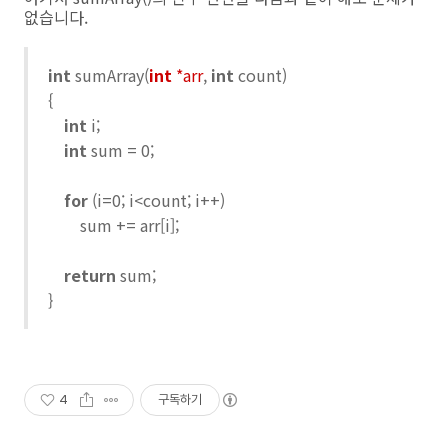
없습니다.
int
sumArray(
int
*arr
,
int
count)
{
int
i;
int
sum = 0;
for
(i=0; i<count; i++)
sum += arr[i];
return
sum;
}
4
구독하기