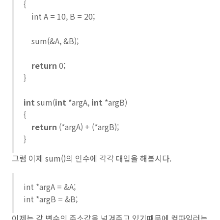
{
int A = 10, B = 20;
sum(&A, &B);
return
0;
}
int
sum(
int
*argA,
int
*argB)
{
return
(*argA) + (*argB);
}
그럼 이제 sum()의 인수에 각각 대입을 해봅시다.
int *argA = &A;
int *argB = &B;
이제는 각 변수의 주소값을 넘겨주고 있기때문에 컴파일러는