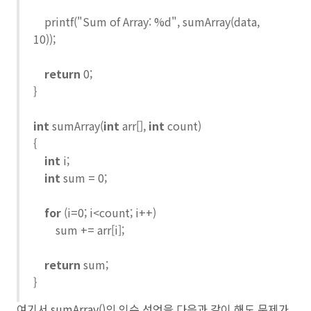
printf("Sum of Array: %d", sumArray(data,
10));
return
0;
}
int
sumArray(
int
arr[],
int
count)
{
int
i;
int
sum = 0;
for
(i=0; i<count; i++)
sum += arr[i];
return
sum;
}
여기서 sumArray()의 인수 선언을 다음과 같이 해도 문제가