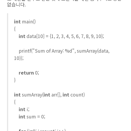
없습니다.
int
main()
{
int
data[10] = {1, 2, 3, 4, 5, 6, 7, 8, 9, 10};
printf("Sum of Array: %d", sumArray(data,
10));
return
0;
}
int
sumArray(
int
arr[],
int
count)
{
int
i;
int
sum = 0;