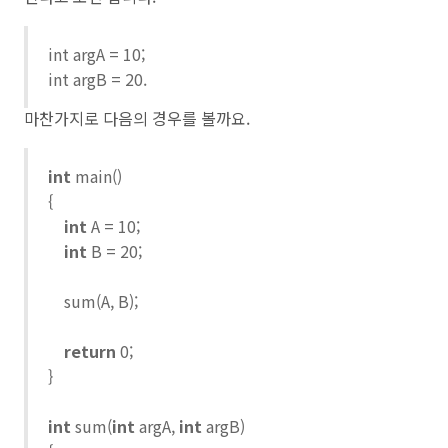
int argA = 10;
int argB = 20.
마찬가지로 다음의 경우를 볼까요.
int
main()
{
int
A = 10;
int
B = 20;
sum(A, B);
return
0;
}
int
sum(
int
argA,
int
argB)