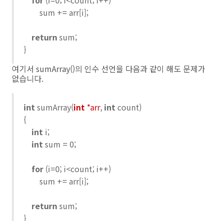
for
(i=0; i<count; i++)
sum += arr[i];
return
sum;
}
여기서 sumArray()의 인수 선언을 다음과 같이 해도 문제가
없습니다.
int
sumArray(
int
*arr
,
int
count)
{
int
i;
int
sum = 0;
for
(i=0; i<count; i++)
sum += arr[i];
return
sum;
}