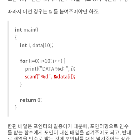
따라서 이런 경우는 & 를 붙여주어야만 하죠.
int
main()
{
int
i, data[10];
for
(i=0; i<10; i++) {
printf("DATA %d: ", i);
scanf("%d",
&
data[i]);
}
return
0;
}
한편 배열은 포인터의 일종이기 때문에, 포인터형으로 인수
를 받는 함수에게 포인터 대신 배열을 넘겨주어도 되고, 반대
로 배열을 인수로 받는 것에 포인터를 대신 넘겨주어도 상관