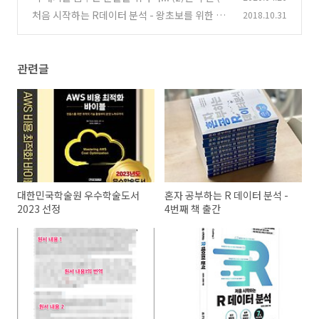
역, 탈고)
처음 시작하는 R데이터 분석 - 왕초보를 위한 R
2018.10.31
(0)
입문서
(0)
관련글
대한민국학술원 우수학술도서
혼자 공부하는 R 데이터 분석 -
2023 선정
4번째 책 출간