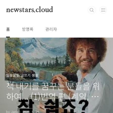
본문 바로가기
newstars.cloud
홈
방명록
관리자
일상생활/글쓰기 생활
책 내기를 꿈꾸는 분들을 위
하여... (1)번역 편 (계약, 제
안)
by Jany
2020. 4. 24.