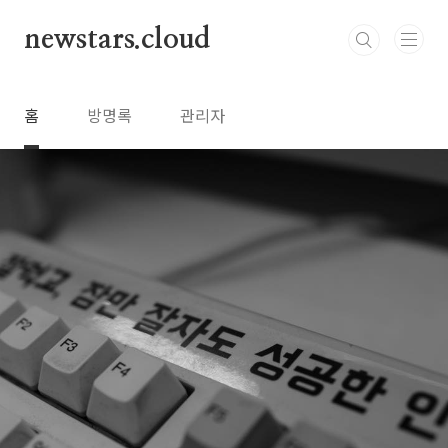
본문 바로가기
newstars.cloud
홈
방명록
관리자