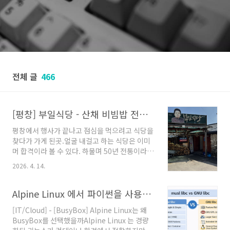
전체 글
466
[평창] 부일식당 - 산채 비빔밥 전문점
평창에서 행사가 끝나고 점심을 먹으려고 식당을
찾다가 가게 된곳.얼굴 내걸고 하는 식당은 이미
머 합격이라 볼 수 있다. 하물며 50년 전통이라
니..입구 들어서자 마자보이는 어마어마한 블루
2026. 4. 14.
리본 과 유명한 강릉 오대쌀그리고 엄청난 크기
의 아궁이와 가마솥. 머 말 다했다.메뉴는 당연히
백반이고. 불고기를 하나 추가했는데, 보통 황태
Alpine Linux 에서 파이썬을 사용하면 안되는 이유
나 더덕을 많이 추가하시는 듯 하다.엄청난 가짓
[IT/Cloud] - [BusyBox] Alpine Linux는 왜
수의 반찬들.집된장으로 한듯한 된장국두부조림
BusyBox를 선택했을까Alpine Linux 는 경량
이 매우 맛있엇다.반찬 리필도 가능했던 또 가고