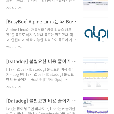
화된 리눅스라 컨테이너 환경에서 적합하지만 파
싶은집https://naver.me/58Nd5fW6 네이버
이썬을 쓰면 안 된다.Alpine이 좋다고 해서, 모든
지도부일식당map.naver.com
2026. 2. 24.
워크로드에 적합한 건 아니다.컨테이너 환경에서
는 이미지 크기가 작고, 의존성이 적으며, 보안 표
면이 작다는 점에서 매우 매력적이다.특히 파이
[BusyBox] Alpine Linux는 왜 BusyBox를 선택했을까
썬에서는 이야기가 달라진다.1. 근본적인 차이:
Alpine Linux는 처음부터 “범용 리눅스 배포
musl vs glibcAlpine은 musl libc 사용파이썬
판”을 목표로 하지 않았다.목표는 명확했다. 작
생태계는 glibc 기준으로 빌드된 바이너리가 대
고, 안전하고, 예측 가능한 리눅스이 목표에 가장
부분많은 패키지가 wheel을 못 쓰고 소스 빌드
잘 맞는 유틸리티가 바로 BusyBox였다.
로 떨어진다참고1 PEP 656 – Platform Tag
2026. 2. 24.
https://wiki.alpinelinux.org/wiki/BusyBox
for Linux Distributions Using Musl참고2
BusyBox - Alpine LinuxAlpine Linux is
glibc..
built around musl libc and busybox. To
[Datadog] 불필요한 비용 줄이기 - APM편
minimize footprint, Alpine Linux comes
[IT/FinOps] - [Datadog] 불필요한 비용 줄이
with BusyBox by default. BusyBox
기 - Log 편[IT/FinOps] - [Datadog] 불필요
provides replacements for most of the
한 비용 줄이기 - Host 편[IT/FinOps] -
utilities usually found in GNU coreutils,
[Datadog] 불필요한 비용 줄이기 – Container
util-linux, etc. Bu..
2026. 2. 21.
편 Datadog 을 사용하는 주 목적이 APM이라고
해도 과언이 아니다. 그러나 비용 부담때문에 사
용하기 쉽지 않다.APM은 막연히 비싼 게 아니다.
[Datadog] 불필요한 비용 줄이기 – Container 편
어디서 켰는지 모르면 비싸다.기존과 마찬가지로
Log는 많이 넣으면 비싸지고, Host는 켜놓기만
비용 체계를 살펴보고 어떻게 줄일 수 있는지 알
해도 비싸다.그렇다면 Container는 어떨까? 컨