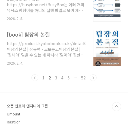
숙도에 초점을 둔다.이 책에서 말하는 리더십의
https://busybox.net/BusyBox는 여러 개의
핵심은 “상황이 흔들릴수록 더 차분해지는 능
유닉스 명령어를 하나의 실행 파일로 묶어 제공
력”이다.리더가 먼저 안정되면, 팀도 안정된
하는 경량 유틸리티 모음이다.ls, cp, mv, ps, sh
다.RARE는 네 가지 요소의 약자다.Remain
2026. 2. 8.
같은 기본 명령어들이 각각 따로 존재하는 대신,
relational: 관계를 포기하지 않는다Act like
BusyBox 하나로 모두 제공된다.하나의 바이너
yourself: 역할이 아니라 자기 자신으로 ..
리매우 작은 용량최소한의 기능임베디드와 컨테
[book] 팀장의 본질
이너에 최적화왜 BusyBox가 필요할까일반적인
https://product.kyobobook.co.kr/detail/S000200086334
리눅스 배포판에서는 coreutils, procps, util-
팀장의 본질 | 장윤혁 - 교보문고팀장의 본질 |
linux 같은 패키지가 이미 설치돼 있다.하지만 모
‘잘해야’ 믿을 수 있는 게 아니라 ‘믿어야’ 잘한다
든 환경이 그런 건 아니다.컨테이너 이미지 크기
팀원들이 곧바로, 스스로, 알아서 일하게 만드는
를 극도로 줄이고 싶을 때initramfs, rescue
2026. 2. 4.
법유능한 업무 능력으로 회사에서 인정받아 남들
shell 같은 최소 환경임베디드 리눅스디버깅용
보다 빠르게 팀장이 됐다
임시 쉘예를 들어 Alpine Linux가 가벼운 이유
product.kyobobook.co.kr책은 혼자가 아니
1
2
3
4
5
···
52
중 하나가..
라 팀으로 성과를 내는 팀장은 무엇이 다른가?라
는 질문에서 출발한다.많은 조직에서 팀장은 여
전히 관리자에 가깝다.지시하고, 보고 받고, 일정
관리하고, 문제 생기면 수습하는 역할.하지만 저
오픈 인프라 엔지니어 그룹
자는 말한다.그 방식으로는 팀이 절대 성장하지
않는다.팀장의 성과는 내 성과가 아니라 팀원들
Umount
의 성장 총합이다. 첫째, 팀장은 플레이어가 아니
Rastlion
라 코치다실무..