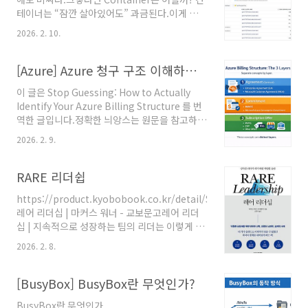
아보자. APM Host – 언제 과금되는가
테이너는 “잠깐 살아있어도” 과금된다.이게 제일
https://docs.datadoghq.com/account_management/billing/a
무섭다. Datadog Container 과금이 과도하게
Host 는 다음 기준으로 과금 된다...
2026. 2. 10.
발생할 때 원인과 절감 방법
https://docs.datadoghq.com/account_management/billing/c
의 컨테이너 과금은 단순히 “노드 몇 개냐”가 아
[Azure] Azure 청구 구조 이해하기: 실비용 계산 기준과 핵심 개념
니다.Infrastructure Monitoring에서 컨테이
이 글은 Stop Guessing: How to Actually
너 기반 과금은 다음 기준으로 계산된다.평균 실
Identify Your Azure Billing Structure 를 번
행 중 컨테이너 수 (Hourly average)월 단위 집
역한 글입니다.정확한 늬앙스는 원문을 참고하시
계특정 퍼센타일 기준 적용 (상위 피크 일부 제
기 바랍니다.실제 구조를 정확히 식별하는 방법
외)컨테이너 수 × 시간 × 플랜 단가이것이 아니
2026. 2. 9.
Azure 비용을 분석하다 보면 계약, 구독, 약정 개
다. 월간 평균 활성 컨테이너 수기준으..
념이 뒤섞여 혼란이 생기기 쉽습니다.특히 EA,
MCA, CSP, MACC 같은 용어가 같은 의미로 사
RARE 리더쉽
용되면서 잘못된 비용 대시보드와 보고 체계가
https://product.kyobobook.co.kr/detail/S000001949178
만들어지는 경우가 많습니다.이 글은 Shan
레어 리더십 | 마커스 워너 - 교보문고레어 리더
Kuehn의 글을 기반으로, Azure 청구 구조를 계
십 | 지속적으로 성장하는 팀의 리더는 이렇게 다
층별로 분리해 이해하고 실제로 검증하는 방법을
르다 탄탄한 신학, 최첨단 뇌과학, 실제적 사례지
요약합니다. 왜 Azure 청구 구조는 항상 헷갈릴
2026. 2. 8.
도자의 문제가 날로 늘어가는 시대에 살고 있다.
까?Azure에서 자주 혼동되는 개념은 다음과 같
겉으로 드러나는 문제들도 있지만
습니다.Enterprise Agreemen..
product.kyobobook.co.kr 레어(RARE) 리
[BusyBox] BusyBox란 무엇인가?
더십은 뛰어난 전략이나 카리스마보다 감정적 성
BusyBox란 무엇인가